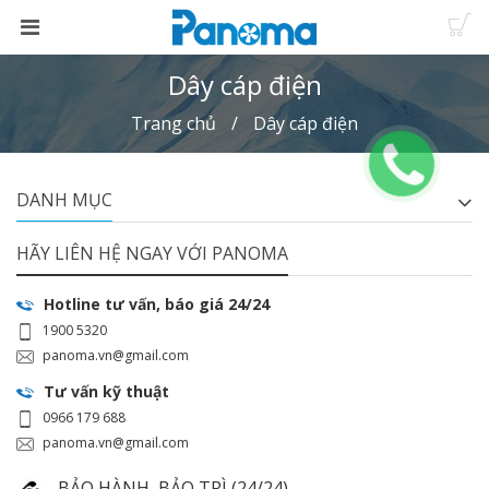
Dây cáp điện
Trang chủ
Dây cáp điện
DANH MỤC
HÃY LIÊN HỆ NGAY VỚI PANOMA
Hotline tư vấn, báo giá 24/24
1900 5320
panoma.vn@gmail.com
Tư vấn kỹ thuật
0966 179 688
panoma.vn@gmail.com
BẢO HÀNH, BẢO TRÌ (24/24)