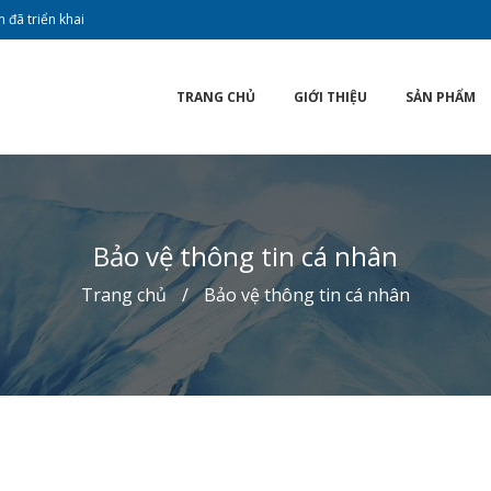
 đã triển khai
TRANG CHỦ
GIỚI THIỆU
SẢN PHẨM
Bảo vệ thông tin cá nhân
Trang chủ
Bảo vệ thông tin cá nhân