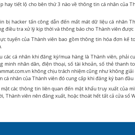
 hay tiết lộ cho bên thứ 3 nào về thông tin cá nhân của 
in bị hacker tấn công dẫn đến mất mát dữ liệu cá nhân Th
 điều tra xử lý kịp thời và thông báo cho Thành viên được 
trực tuyến của Thành viên bao gồm thông tin hóa đơn kế t
.
u các cá nhân khi đăng ký/mua hàng là Thành viên, phải cu
ứng minh nhân dân, điện thoại, số tài khoản, số thẻ thanh t
ammat.com.vn không chịu trách nhiệm cũng như không giải q
in cá nhân của Thành viên đó cung cấp khi đăng ký ban đầu 
mật các thông tin liên quan đến mật khẩu truy xuất của mì
, Thành viên nên đăng xuất, hoặc thoát hết tất cả cửa sổ 