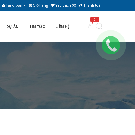
Tài khoản
Giỏ hàng
Yêu thích (0)
Thanh toán
0
DỰ ÁN
TIN TỨC
LIÊN HỆ