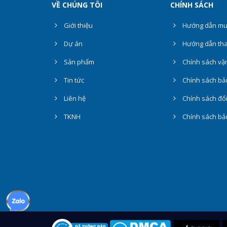
VỀ CHÚNG TÔI
CHÍNH SÁCH
Giới thiệu
Hướng dẫn mu
Dự án
Hướng dẫn tha
Sản phẩm
Chính sách vậ
Tin tức
Chính sách bả
Liên hệ
Chính sách đổi
TKNH
Chính sách bảo