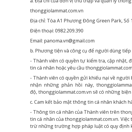
a. Địa chỉ của đơn vị thu thập và quản lý thông
thonggiolammat.com.vn
Địa chỉ: Tòa A1 Phương Đông Green Park, Số 
Điện thoại: 0982.209.390
Email: panoma.vn@gmail.com
b. Phương tiện và công cụ để người dùng tiếp 
- Thành viên có quyền tự kiểm tra, cập nhật,
tin cá nhân hoặc yêu cầu thonggiolammat.com.
- Thành viên có quyền gửi khiếu nại về người
nhận những phản hồi này, thonggiolammat
độ, thonggiolammat.com.vn sẽ có những biện p
c. Cam kết bảo mật thông tin cá nhân khách 
- Thông tin cá nhân của Thành viên trên tho
tin cá nhân của thonggiolammat.com.vn. Việc 
trừ những trường hợp pháp luật có quy định 