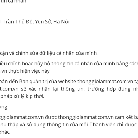
 tin cá nhân
1 Trần Thủ Độ, Yên Sở, Hà Nội
cận và chỉnh sửa dữ liệu cá nhân của mình.
 điều chỉnh hoặc hủy bỏ thông tin cá nhân của mình bằng cá
vn thực hiện việc này.
 bán đến Ban quản trị của website thonggiolammat.com.vn tại
.com.vn sẽ xác nhận lại thông tin, trường hợp đúng 
háp xử lý kịp thời.
hàng
nggiolammat.com.vn được thonggiolammat.com.vn cam kết bả
thu thập và sử dụng thông tin của mỗi Thành viên chỉ được
khác.