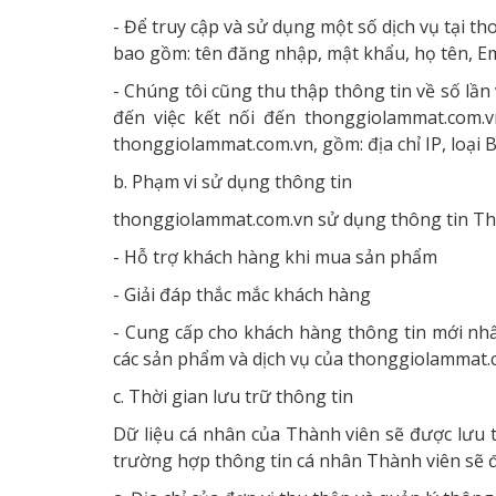
- Để truy cập và sử dụng một số dịch vụ tại t
bao gồm: tên đăng nhập, mật khẩu, họ tên, Emai
- Chúng tôi cũng thu thập thông tin về số lần
đến việc kết nối đến thonggiolammat.com.
thonggiolammat.com.vn, gồm: địa chỉ IP, loại
b. Phạm vi sử dụng thông tin
thonggiolammat.com.vn sử dụng thông tin Th
- Hỗ trợ khách hàng khi mua sản phẩm
- Giải đáp thắc mắc khách hàng
- Cung cấp cho khách hàng thông tin mới nhấ
các sản phẩm và dịch vụ của thonggiolammat.
c. Thời gian lưu trữ thông tin
Dữ liệu cá nhân của Thành viên sẽ được lưu 
trường hợp thông tin cá nhân Thành viên sẽ 