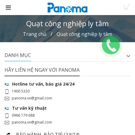
Quạt công nghiệp ly tâm
Trang chủ
Quạt công nghiệp ly tâm
DANH MỤC
HÃY LIÊN HỆ NGAY VỚI PANOMA
Hotline tư vấn, báo giá 24/24
1900 5320
panoma.vn@gmail.com
Tư vấn kỹ thuật
0966 179 688
panoma.vn@gmail.com
BẢO HÀNH, BẢO TRÌ (24/24)