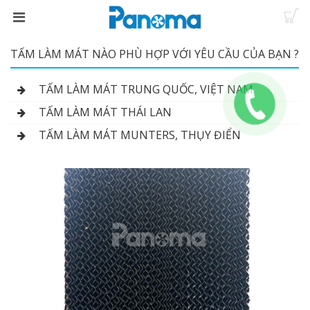
TẤM LÀM MÁT NÀO PHÙ HỢP VỚI YÊU CẦU CỦA BẠN ?
TẤM LÀM MÁT TRUNG QUỐC, VIỆT NAM
TẤM LÀM MÁT THÁI LAN
TẤM LÀM MÁT MUNTERS, THỤY ĐIỂN