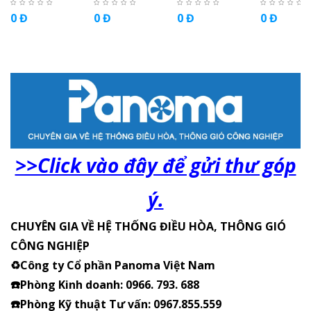
TTC
TTC
0 Đ
0 Đ
0 Đ
0 Đ
>>Click vào đây để gửi thư góp
ý.
CHUYÊN GIA VỀ HỆ THỐNG ĐIỀU HÒA, THÔNG GIÓ
CÔNG NGHIỆP
♻️Công ty Cổ phần Panoma Việt Nam
☎️Phòng Kinh doanh: 0966. 793. 688
☎️Phòng Kỹ thuật Tư vấn: 0967.855.559