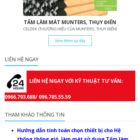
TẤM LÀM MÁT MUNTERS, THỤY ĐIỂN
CELDEK (THƯƠNG HIỆU CỦA MUNTERS, THỤY ĐIỂN)
Xem thêm tại đây
LIÊN HỆ NGAY
LIÊN HỆ NGAY VỚI KỸ THUẬT TƯ VẤN:
0966.793.688/ 096.785.55.59
THAM KHẢO THÔNG TIN
Hướng dẫn tính toán chọn thiết bị cho Hệ
thống thông gió, làm mát sử dụng Tấm làm