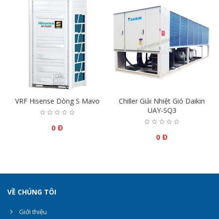
-
VRF Hisense Dòng S Mavo
Chiller Giải Nhiệt Gió Daikin
UAY-SQ3
0 Đ
0 Đ
VỀ CHÚNG TÔI
Giới thiệu