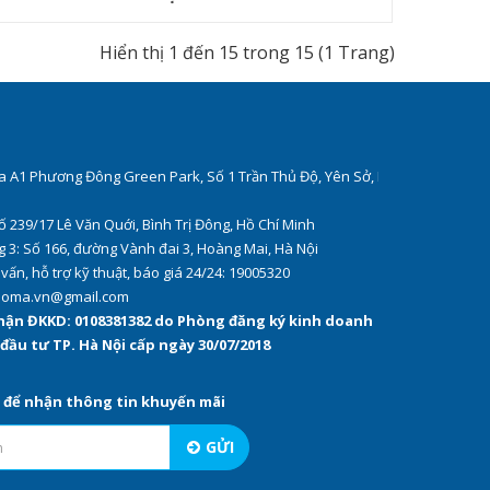
Hiển thị 1 đến 15 trong 15 (1 Trang)
òa A1 Phương Đông Green Park, Số 1 Trần Thủ Độ, Yên Sở, Hà
ố 239/17 Lê Văn Quới, Bình Trị Đông, Hồ Chí Minh
 3: Số 166, đường Vành đai 3, Hoàng Mai, Hà Nội
 vấn, hỗ trợ kỹ thuật, báo giá 24/24: 19005320
anoma.vn@gmail.com
hận ĐKKD: 0108381382 do Phòng đăng ký kinh doanh
 đầu tư TP. Hà Nội cấp ngày 30/07/2018
l để nhận thông tin khuyến mãi
GỬI