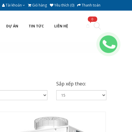
Tài khoản
Giỏ hàng
Yêu thích (0)
Thanh toán
0
DỰ ÁN
TIN TỨC
LIÊN HỆ
Sắp xếp theo: