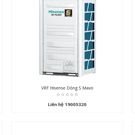
VRF Hisense Dòng S Mavo
Liên hệ 19005320