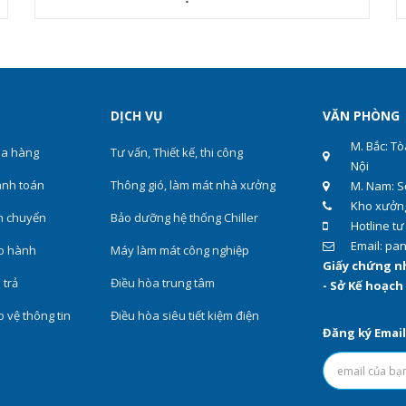
DỊCH VỤ
VĂN PHÒNG
M. Bắc: T
a hàng
Tư vấn, Thiết kế, thi công
Nội
nh toán
Thông gió, làm mát nhà xưởng
M. Nam: S
Kho xưởng
n chuyển
Bảo dưỡng hệ thống Chiller
Hotline tư
Email: p
o hành
Máy làm mát công nghiệp
Giấy chứng n
 trả
Điều hòa trung tâm
- Sở Kế hoạch
 vệ thông tin
Điều hòa siêu tiết kiệm điện
Đăng ký Emai