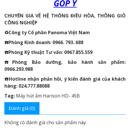
GÓP Ý
CHUYÊN GIA VỀ HỆ THỐNG ĐIỀU HÒA, THÔNG GIÓ
CÔNG NGHIỆP
♻️Công ty Cổ phần Panoma Việt Nam
☎️Phòng Kinh doanh: 0966. 793. 688
☎️Phòng Kỹ thuật Tư vấn: 0967.855.559
☎️Phòng Bảo dưỡng, bảo hành sản phẩm:
0966.293.988
☎️Hotline nhận phản hồi, ý kiến đánh giá của khách
hàng: 024.777.88088
Tag:
Máy hút ẩm Harison HD- 45B
Đánh giá (0)
Không có đánh giá cho sản phẩm này.