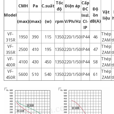
Tốc
Cấp
CMH
Pa
C.suất
Điện áp
độ
ĐC
Độ
Vật
Model
ồn
Insl.
liệu
dB(A)
(max)
(max)
(w)
rpm
V/Ph/Hz
Cl-
IP
VF-
Thép
1950
390
115
1350
220/1/50
IP44
46
315R
ZAM
t
VF-
Thép
2500
410
195
1350
220/1/50
IP44
47
355R
ZAM
t
VF-
Thép
4100
430
450
1350
220/1/50
IP44
58
400R
ZAM
t
VF-
Thép
5600
510
540
1350
220/1/50
IP44
61
450R
ZAM
t