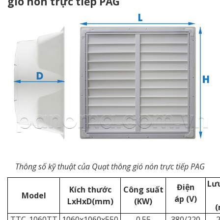
gió nón trực tiếp PAG
Thông số kỹ thuật của Quạt thông gió nón trực tiếp PAG
Lư
Điện
Kích thước
Công suất
Model
áp
(V)
LxHxD(mm)
(KW)
TTC-1060TT
1060x1060x550
0.55
380/220
2