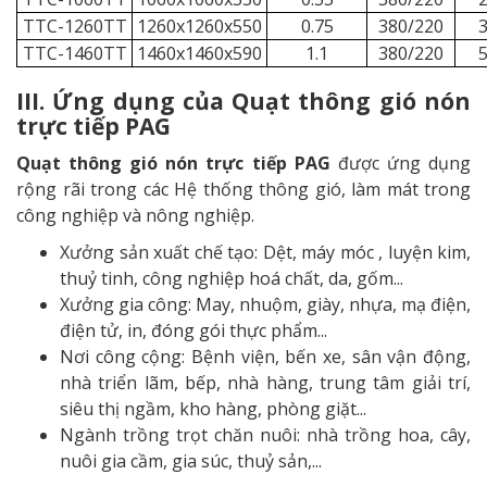
TTC-1260TT
1260x1260x550
0.75
380/220
3
TTC-1460TT
1460x1460x590
1.1
380/220
5
III. Ứng dụng của Quạt thông gió nón
trực tiếp PAG
Quạt thông gió nón trực tiếp PAG
được ứng dụng
rộng rãi trong các Hệ thống thông gió, làm mát trong
công nghiệp và nông nghiệp.
Xưởng sản xuất chế tạo: Dệt, máy móc , luyện kim,
thuỷ tinh, công nghiệp hoá chất, da, gốm...
Xưởng gia công: May, nhuộm, giày, nhựa, mạ điện,
điện tử, in, đóng gói thực phẩm...
Nơi công cộng: Bệnh viện, bến xe, sân vận động,
nhà triển lãm, bếp, nhà hàng, trung tâm giải trí,
siêu thị ngầm, kho hàng, phòng giặt...
Ngành trồng trọt chăn nuôi: nhà trồng hoa, cây,
nuôi gia cầm, gia súc, thuỷ sản,...