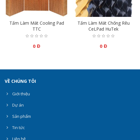
p
Tấm Làm Mát Cooling Pad
Tấm Làm Mát Chống Rêu
TTC
CeLPad HuTek
0 Đ
0 Đ
VỀ CHÚNG TÔI
Giới thiệu
Dự án
Sản phẩm
Tin tức
Liên hệ