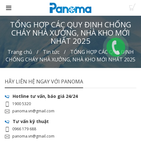
TỔNG HỢP CÁC QUY ĐỊNH CHỐNG
CHÁY NHÀ XƯỞNG, NHÀ KHO MỚI
NHẤT 2025
Trang chủ
Tin tức
TỔNG HỢP CÁC QUY ĐỊNH
CHỐNG CHÁY NHÀ XƯỞNG, NHÀ KHO MỚI NHẤT 2025
HÃY LIÊN HỆ NGAY VỚI PANOMA
Hotline tư vấn, báo giá 24/24
1900 5320
panoma.vn@gmail.com
Tư vấn kỹ thuật
0966 179 688
panoma.vn@gmail.com