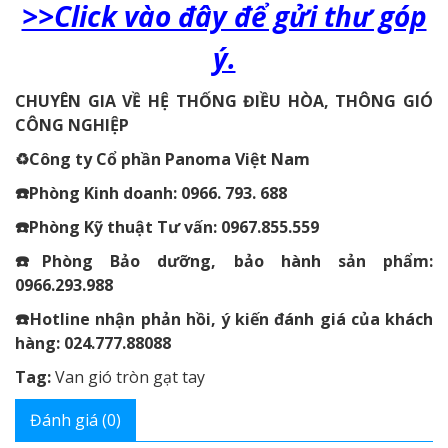
>>Click vào đây để gửi thư góp
ý.
CHUYÊN GIA VỀ HỆ THỐNG ĐIỀU HÒA, THÔNG GIÓ
CÔNG NGHIỆP
♻️Công ty Cổ phần Panoma Việt Nam
☎️Phòng Kinh doanh: 0966. 793. 688
☎️Phòng Kỹ thuật Tư vấn: 0967.855.559
☎️Phòng Bảo dưỡng, bảo hành sản phẩm:
0966.293.988
☎️Hotline nhận phản hồi, ý kiến đánh giá của khách
hàng: 024.777.88088
Tag:
Van gió tròn gạt tay
Đánh giá (0)