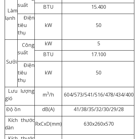
suất
BTU
15.400
Làm
Điện
lạnh
tiêu
kW
50
thụ
kW
5
Công
suất
BTU
17.100
Sưởi
Điện
tiêu
kW
50
thụ
Lưu lượng
3
m
/h
604/573/541/516/478/434/400
gió
Độ ồn
dB(A)
41/38/35/32/30/29/28
Kích thước
RxCxD(mm)
630x260x570
dàn
Kích thước