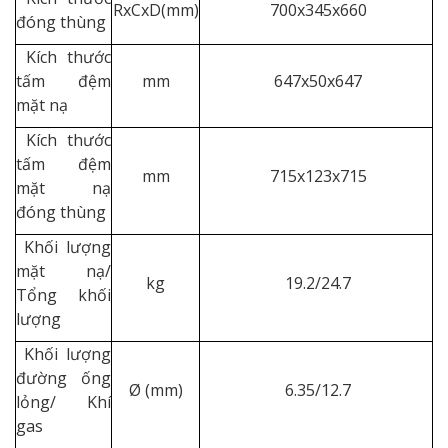
RxCxD(mm)
700x345x660
đóng thùng
Kích thước
tấm đệm
mm
647x50x647
mặt nạ
Kích thước
tấm đệm
mm
715x123x715
mặt nạ
đóng thùng
Khối lượng
mặt nạ/
kg
19.2/24.7
Tổng khối
lượng
Khối lượng
đường ống
Ø (mm)
6.35/12.7
lỏng/ Khí
gas