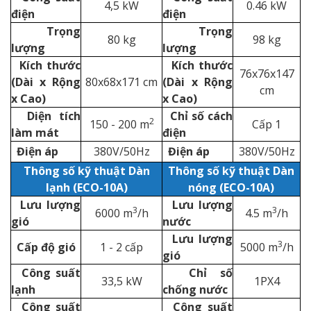
4,5 kW
0.46 kW
điện
điện
Trọng
Trọng
80 kg
98 kg
lượng
lượng
Kích thước
Kích thước
76x76x147
(Dài x Rộng
80x68x171 cm
(Dài x Rộng
cm
x Cao)
x Cao)
Diện tích
Chỉ số cách
2
150 - 200 m
Cấp 1
làm mát
điện
Điện áp
380V/50Hz
Điện áp
380V/50Hz
Thông số kỹ thuật Dàn
Thông số kỹ thuật Dàn
lạnh (ECO-10A)
nóng (ECO-10A)
Lưu lượng
Lưu lượng
3
3
6000 m
/h
4.5 m
/h
gió
nước
Lưu lượng
3
Cấp độ gió
1 - 2 cấp
5000 m
/h
gió
Công suất
Chỉ số
33,5 kW
1PX4
lạnh
chống nước
Công suất
Công suất