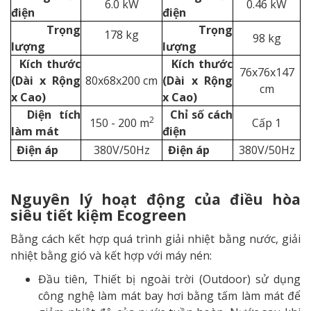
6.0 kW
0.46 kW
điện
điện
Trọng
Trọng
178 kg
98 kg
lượng
lượng
Kích thước
Kích thước
76x76x147
(Dài x Rộng
80x68x200 cm
(Dài x Rộng
cm
x Cao)
x Cao)
Diện tích
Chỉ số cách
2
150 - 200 m
Cấp 1
làm mát
điện
Điện áp
380V/50Hz
Điện áp
380V/50Hz
Nguyên lý hoạt động của
điều hòa
siêu tiết kiệm
Ecogreen
Bằng cách kết hợp quá trình giải nhiệt bằng nước, giải
nhiệt bằng gió và kết hợp với máy nén:
Đầu tiên, Thiết bị ngoài trời (Outdoor) sử dụng
công nghệ làm mát bay hơi bằng tấm làm mát để