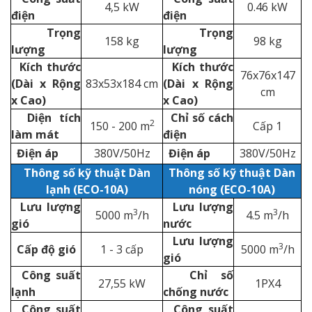
4,5 kW
0.46 kW
điện
điện
Trọng
Trọng
158 kg
98 kg
lượng
lượng
Kích thước
Kích thước
76x76x147
(Dài x Rộng
83x53x184 cm
(Dài x Rộng
cm
x Cao)
x Cao)
Diện tích
Chỉ số cách
2
150 - 200 m
Cấp 1
làm mát
điện
Điện áp
380V/50Hz
Điện áp
380V/50Hz
Thông số kỹ thuật Dàn
Thông số kỹ thuật Dàn
lạnh (ECO-10A)
nóng (ECO-10A)
Lưu lượng
Lưu lượng
3
3
5000 m
/h
4.5 m
/h
gió
nước
Lưu lượng
3
Cấp độ gió
1 - 3 cấp
5000 m
/h
gió
Công suất
Chỉ số
27,55 kW
1PX4
lạnh
chống nước
Công suất
Công suất