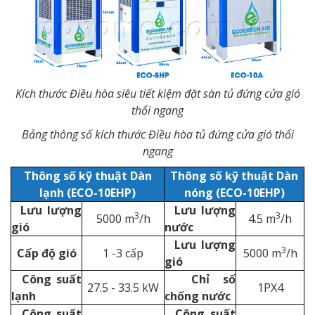
Kích thước Điều hòa siêu tiết kiệm đặt sàn tủ đứng cửa gió
thổi ngang
Bảng thông số kích thước
Điều hòa tủ đứng cửa gió thổi
ngang
Thông số kỹ thuật Dàn
Thông số kỹ thuật Dàn
lạnh (ECO-10EHP)
nóng (ECO-10EHP)
Lưu lượng
Lưu lượng
3
3
5000 m
/h
4.5 m
/h
gió
nước
Lưu lượng
3
Cấp độ gió
1 -3 cấp
5000 m
/h
gió
Công suất
Chỉ số
27.5 - 33.5 kW
1PX4
lạnh
chống nước
Công suất
Công suất