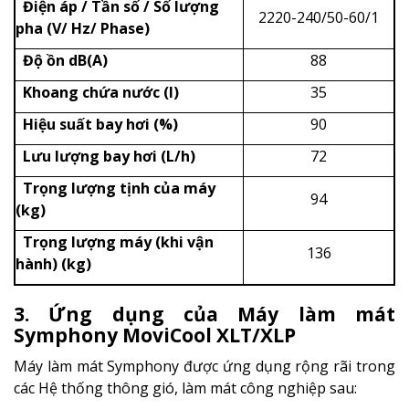
Điện áp / Tần số / Số lượng
2220-240/50-60/1
pha (V/ Hz/ Phase)
Độ ồn dB(A)
88
Khoang chứa nước (l)
35
Hiệu suất bay hơi (%)
90
Lưu lượng bay hơi (L/h)
72
Trọng lượng tịnh của máy
94
(kg)
Trọng lượng máy (khi vận
136
hành) (kg)
3. Ứng dụng của
Máy làm mát
Symphony MoviCool XLT/XLP
Máy làm mát Symphony được ứng dụng rộng rãi trong
các Hệ thống thông gió, làm mát công nghiệp sau: