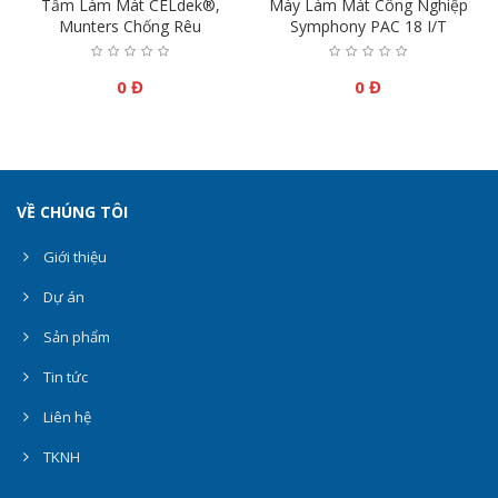
Tấm Làm Mát CELdek®,
Máy Làm Mát Công Nghiệp
Munters Chống Rêu
Symphony PAC 18 I/T
0 Đ
0 Đ
VỀ CHÚNG TÔI
Giới thiệu
Dự án
Sản phẩm
Tin tức
Liên hệ
TKNH