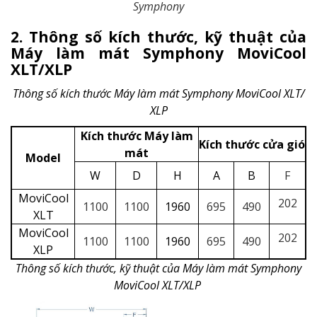
Symphony
2. Thông số kích thước, kỹ thuật của
Máy làm mát Symphony MoviCool
XLT/XLP
Thông số kích thước Máy làm mát Symphony MoviCool XLT/
XLP
Kích thước Máy làm
Kích thước cửa gió
mát
Model
W
D
H
A
B
F
MoviCool
202
1100
1100
1960
695
490
XLT
MoviCool
202
1100
1100
1960
695
490
XLP
Thông số kích thước, kỹ thuật của Máy làm mát Symphony
MoviCool XLT/XLP