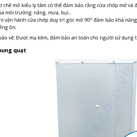
ơ chế mở kiểu ly tâm có thể đảm bảo rằng cửa chớp mở và 
ủa môi trường: nắng, mưa, bụi...
o
hi vận hành cửa chớp duy trì góc mở 90
đảm bảo khả năng t
iếng ồn.
 bảo vệ: Được mạ kẽm, đảm bảo an toàn cho người sử dụng t
hung quạt