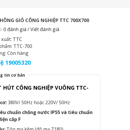
HÔNG GIÓ CÔNG NGHIỆP TTC 700X700
0 đánh giá
/
Viết đánh giá
 xuất:
TTC
 phẩm:
TTC-700
ạng:
Còn hàng
hệ 19005320
g tin cơ bản
 HÚT CÔNG NGHIỆP VUÔNG TTC-
cơ:
380V/ 50Hz hoặc 220V/ 50Hz
iêu chuẩn chống nước IP55 và tiêu chuẩn
điện cấp F
ệu:
Tôn mạ kẽm (độ mạ Z180)