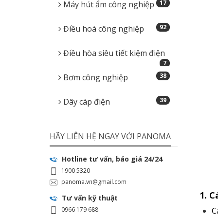
17
Máy hút ẩm công nghiệp
92
Điều hoà công nghiệp
Điều hòa siêu tiết kiệm điện
7
38
Bơm công nghiệp
39
Dây cáp điện
HÃY LIÊN HỆ NGAY VỚI PANOMA
Hotline tư vấn, báo giá 24/24
1900 5320
panoma.vn@gmail.com
1. Cá
Tư vấn kỹ thuật
0966 179 688
C