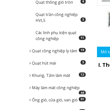
6
Quạt thông gió tròn
Quạt trần công nghiệp
5
HVLS
Các linh phụ kiện quạt
11
công nghiệp
19
Quạt công nghiệp ly tâm
Mô t
5
Quạt hút mái
I. T
12
Khung, Tấm làm mát
Máy làm mát công nghiệp
44
51
Ống gió, cửa gió, van gió