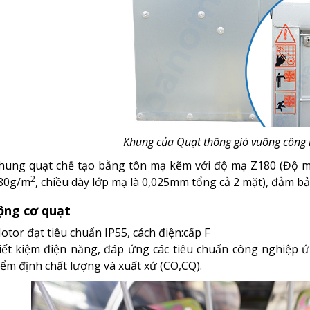
Khung của Quạt thông gió vuông công 
hung quạt chế tạo bằng tôn mạ kẽm với độ mạ Z180 (Độ mạ
2
80g/m
, chiều dày lớp mạ là 0,025mm tổng cả 2 mặt), đảm b
ng cơ quạt
otor đạt tiêu chuẩn IP55, cách điện:cấp F
iết kiệm điện năng, đáp ứng các tiêu chuẩn công nghiệp
iểm định chất lượng và xuất xứ (CO,CQ).