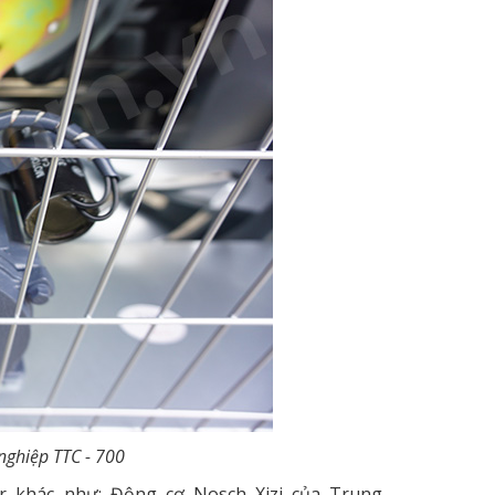
nghiệp TTC - 700
r khác như: Đ
ộng cơ Nosch Xizi của Trung