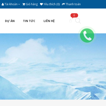
Tài khoản
Giỏ hàng
Yêu thích (0)
Thanh toán
0
DỰ ÁN
TIN TỨC
LIÊN HỆ