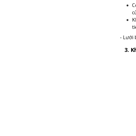
C
c
K
t
- Lưới
3. K