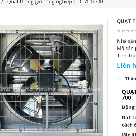
Quạt thông gió công nghiệp TTC 700x700
QUẠT T
Nhà sản
Mã sản
Tình tr
Liên 
Thôn
QUẠT
700
Động 
Đạt t
cách 
Vật li