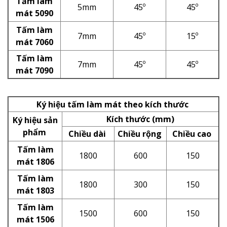
Tấm làm
5mm
45º
45º
mát 5090
Tấm làm
7mm
45º
15º
mát 7060
Tấm làm
7mm
45º
45º
mát 7090
Ký hiệu tấm làm mát theo kích thước
Kích thước (mm)
Ký hiệu sản
phẩm
Chiều dài
Chiều rộng
Chiều cao
Tấm làm
1800
600
150
mát 1806
Tấm làm
1800
300
150
mát 1803
Tấm làm
1500
600
150
mát 1506