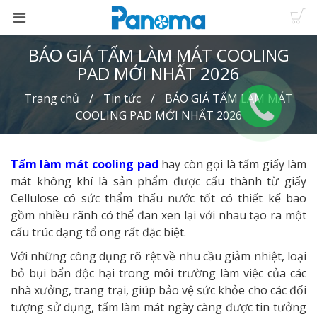
BÁO GIÁ TẤM LÀM MÁT COOLING
PAD MỚI NHẤT 2026
Trang chủ
Tin tức
BÁO GIÁ TẤM LÀM MÁT
COOLING PAD MỚI NHẤT 2026
Tấm làm mát cooling pad
hay còn gọi là tấm giấy làm
mát không khí là sản phẩm được cấu thành từ giấy
Cellulose có sức thẩm thấu nước tốt có thiết kế bao
gồm nhiều rãnh có thể đan xen lại với nhau tạo ra một
cấu trúc dạng tổ ong rất đặc biệt.
Với những công dụng rõ rệt về nhu cầu giảm nhiệt, loại
bỏ bụi bẩn độc hại trong môi trường làm việc của các
nhà xưởng, trang trại, giúp bảo vệ sức khỏe cho các đối
tượng sử dụng, tấm làm mát ngày càng được tin tưởng