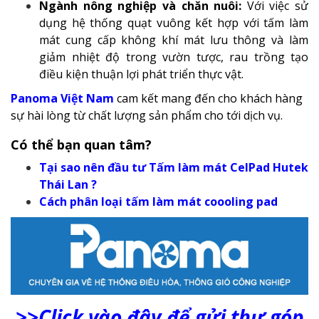
Ngành nông nghiệp và chăn nuôi:
Với việc sử
dụng hệ thống quạt vuông kết hợp với tấm làm
mát cung cấp không khí mát lưu thông và làm
giảm nhiệt độ trong vườn tược, rau trồng tạo
điều kiện thuận lợi phát triển thực vật.
Panoma Việt Nam
cam kết mang đến cho khách hàng
sự hài lòng từ chất lượng sản phẩm cho tới dịch vụ.
Có thể bạn quan tâm?
Tại sao nên đầu tư Tấm làm mát CelPad Hutek
Thái Lan ?
Cách phân loại tấm làm mát coooling pad
>>Click vào đây để gửi thư góp