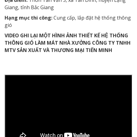
Địa điểm:
Thôn Tân Văn 3, xã Tân Dĩnh, huyện Lạng
Giang, tỉnh Bắc Giang
Hạng mục thi công:
Cung cấp, lắp đặt hệ thống thông
gió
VIDEO GHI LẠI MỘT HÌNH ẢNH THIẾT KẾ HỆ THỐNG
THÔNG GIÓ LÀM MÁT NHÀ XƯỞNG CÔNG TY TNHH
MTV SẢN XUẤT VÀ THƯƠNG MẠI TIẾN MINH