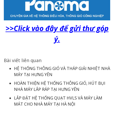
>>Click vào đây để gửi thư góp
ý.
Bài viết liên quan
HỆ THỐNG THÔNG GIÓ VÀ THÁP GIẢI NHIỆT NHÀ
MÁY TẠI HƯNG YÊN
HOÀN THIỆN HỆ THỐNG THÔNG GIÓ, HÚT BỤI
NHÀ MÁY LẮP RÁP TẠI HƯNG YÊN
LẮP ĐẶT HỆ THỐNG QUẠT HVLS VÀ MÁY LÀM
MÁT CHO NHÀ MÁY TẠI HÀ NỘI