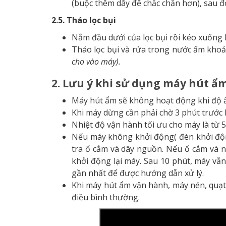
(buộc thêm dây để chắc chắn hơn), sau đ
2.5. Tháo lọc bụi
Nắm đầu dưới của lọc bụi rồi kéo xuống l
Tháo lọc bụi và rửa trong nước ấm kho
cho vào máy).
2. Lưu ý khi sử dụng máy hút ẩ
Máy hút ẩm sẽ không hoạt động khi độ 
Khi máy dừng cần phải chờ 3 phút trước k
Nhiệt độ vận hành tối ưu cho máy là từ 5
Nếu máy không khởi động( đèn khởi độn
tra ổ cắm và dây nguồn. Nếu ổ cắm và 
khởi động lại máy. Sau 10 phút, máy vẫn
gần nhất để được hướng dẫn xử lý.
Khi máy hút ẩm vận hành, máy nén, quạt 
điều bình thường.