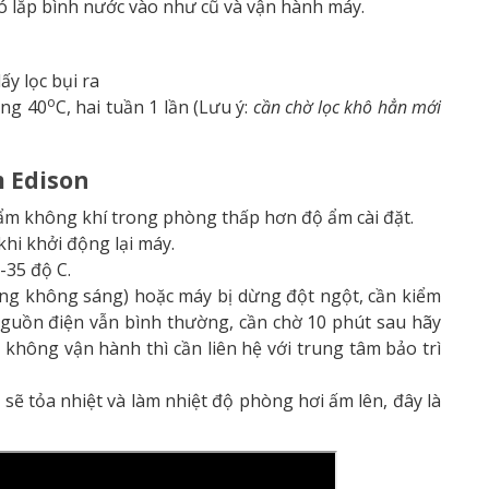
ó lắp bình nước vào như cũ và vận hành máy.
ấy lọc bụi ra
o
ảng 40
C, hai tuần 1 lần (Lưu ý:
cần chờ lọc khô hẳn mới
m Edison
ẩm không khí trong phòng thấp hơn độ ẩm cài đặt.
hi khởi động lại máy.
-35 độ C.
g không sáng) hoặc máy bị dừng đột ngột, cần kiểm
nguồn điện vẫn bình thường, cần chờ 10 phút sau hãy
 không vận hành thì cần liên hệ với trung tâm bảo trì
sẽ tỏa nhiệt và làm nhiệt độ phòng hơi ấm lên, đây là