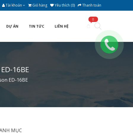
Tài khoản
Giỏ hàng
Yêu thích (0)
Thanh toán
0
DỰ ÁN
TIN TỨC
LIÊN HỆ
 ED-16BE
ison ED-16BE
ANH MỤC