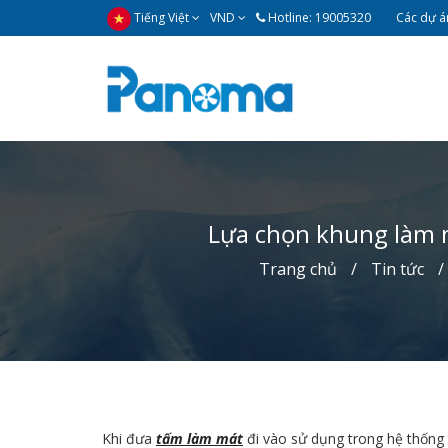
Tiếng Việt
VND
Hotline: 19005320
Các dự án
Lựa chọn khung làm 
Trang chủ
Tin tức
Khi đưa
tấm làm mát
đi vào sử dụng trong hệ thống 