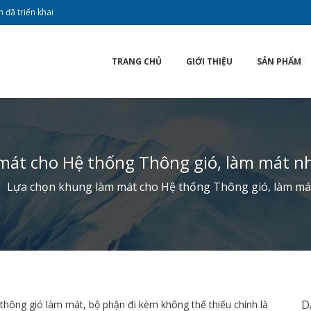
 đã triển khai
TRANG CHỦ
GIỚI THIỆU
SẢN PHẨM
mát cho Hệ thống Thông gió, làm mát n
Lựa chọn khung làm mát cho Hệ thống Thông gió, làm má
D
thông gió làm mát, bộ phận đi kèm không thể thiếu chính là