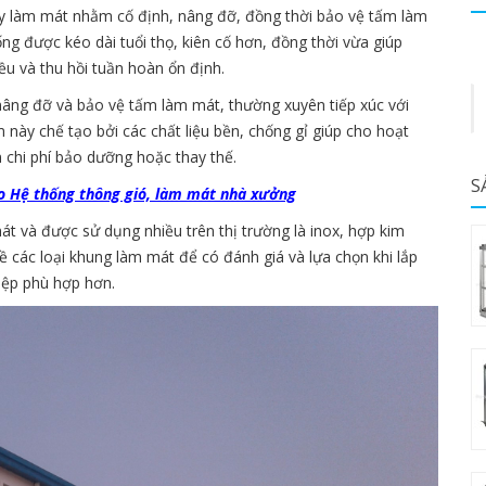
 làm mát nhằm cố định, nâng đỡ, đồng thời bảo vệ tấm làm
ng được kéo dài tuổi thọ, kiên cố hơn, đồng thời vừa giúp
 và thu hồi tuần hoàn ổn định.
nâng đỡ và bảo vệ tấm làm mát, thường xuyên tiếp xúc với
này chế tạo bởi các chất liệu bền, chống gỉ giúp cho hoạt
m chi phí bảo dưỡng hoặc thay thế.
S
ho Hệ thống thông gió, làm mát nhà xưởng
át và được sử dụng nhiều trên thị trường là inox, hợp kim
 các loại khung làm mát để có đánh giá và lựa chọn khi lắp
iệp phù hợp hơn.