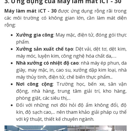
3. Ứng dụng của
Máy làm mát iCT - 30
Máy làm mát
iCT - 30
được ứng dụng rộng rãi trong
các môi trường có không gian lớn, cần làm mát diện
rộng:
Xưởng gia công
: May mặc, điện tử, đóng gói thực
phẩm.
Xưởng sản xuất chế tạo
: Dệt vải, dệt tơ, dệt kim,
máy móc, luyện kim, công nghệ hóa chất da,….
Nhà xưởng có nhiệt độ cao
: nhà máy ép phun, da
giày, may mặc, in, cao su, xưởng dập kim loại, nhà
máy thủy tinh, điện tử, chế biến thực phẩm...
Nơi công cộng
: Trường học, bến xe, sân vận
động, nhà hàng, trung tâm giải trí, kho hàng,
phòng giặt, các siêu thị,...
Đối với những nơi đòi hỏi độ ẩm không đổi, độ
kín, độ sạch cao,... nên tham khảo giải pháp cụ thể
với kỹ thuật, thiết kế chuyên ngành.