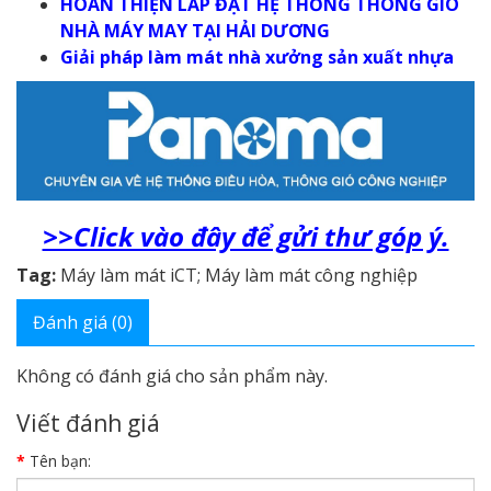
HOÀN THIỆN LẮP ĐẶT HỆ THỐNG THÔNG GIÓ
NHÀ MÁY MAY TẠI HẢI DƯƠNG
Giải pháp làm mát nhà xưởng sản xuất nhựa
>>Click vào đây để gửi thư góp ý.
Tag:
Máy làm mát iCT; Máy làm mát công nghiệp
Đánh giá (0)
Không có đánh giá cho sản phẩm này.
Viết đánh giá
Tên bạn: