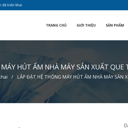
 đã triển khai
TRANG CHỦ
GIỚI THIỆU
SẢN PHẨM
 MÁY HÚT ẨM NHÀ MÁY SẢN XUẤT QUE T
khai
LẮP ĐẶT HỆ THỐNG MÁY HÚT ẨM NHÀ MÁY SẢN X
D