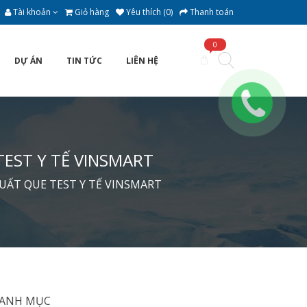
Tài khoản
Giỏ hàng
Yêu thích (0)
Thanh toán
0
DỰ ÁN
TIN TỨC
LIÊN HỆ
EST Y TẾ VINSMART
UẤT QUE TEST Y TẾ VINSMART
ANH MỤC