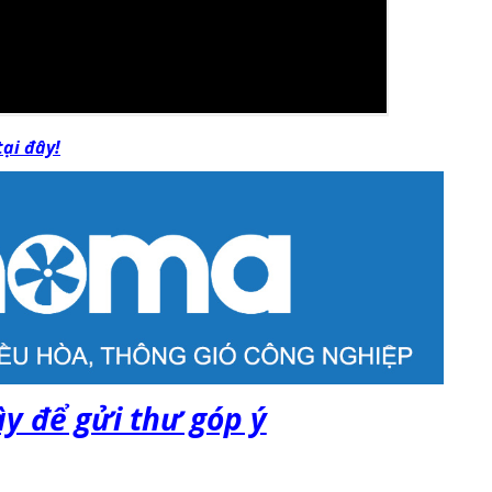
ại đây!
ây để gửi thư góp ý