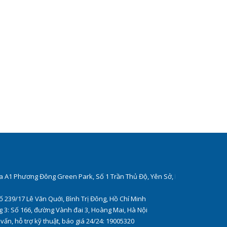
òa A1 Phương Đông Green Park, Số 1 Trần Thủ Độ, Yên Sở, Hà
ố 239/17 Lê Văn Quới, Bình Trị Đông, Hồ Chí Minh
 3: Số 166, đường Vành đai 3, Hoàng Mai, Hà Nội
 vấn, hỗ trợ kỹ thuật, báo giá 24/24: 19005320