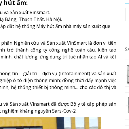
y hút ẩm:
 và Sản xuất Vinsmart.
ạ Bằng, Thạch Thất, Hà Nội.
à lắp đặt hệ thống Máy hút ẩm nhà máy sản xuất que
 phần Nghiên cứu và Sản xuất VinSmart là đơn vị tiên
S
h trở thành công ty công nghệ toàn cầu, kiến tạo
inh, chất lượng, ứng dụng trí tuệ nhân tạo AI và kết
ông tin – giải trí – dịch vụ (Infotainment) và sản xuất
ghiệp ô tô điện thông minh; đồng thời đẩy mạnh việc
nh, hệ thống thiết bị thông minh… cho các đô thị và
 và Sản xuất Vinsmart đã được Bộ y tế cấp phép sản
xét nghiệm kháng nguyên Sars-Cov-2.