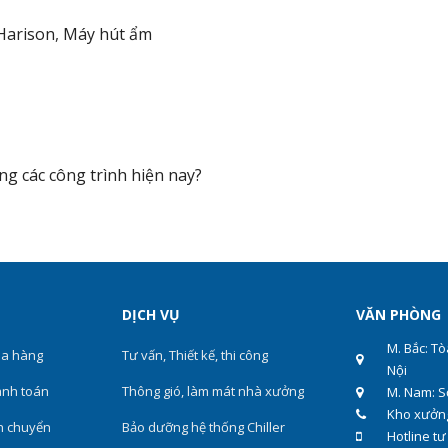
Harison
,
Máy hút ẩm
ng các công trình hiện nay?
DỊCH VỤ
VĂN PHÒNG
M. Bắc: T
a hàng
Tư vấn, Thiết kế, thi công
Nội
nh toán
Thông gió, làm mát nhà xưởng
M. Nam: S
Kho xưởng
n chuyển
Bảo dưỡng hệ thống Chiller
Hotline tư