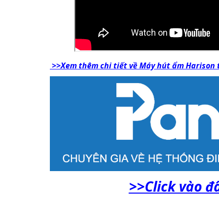
>>Xem thêm chi tiết về Máy hút ẩm Harison t
>>Click vào đ