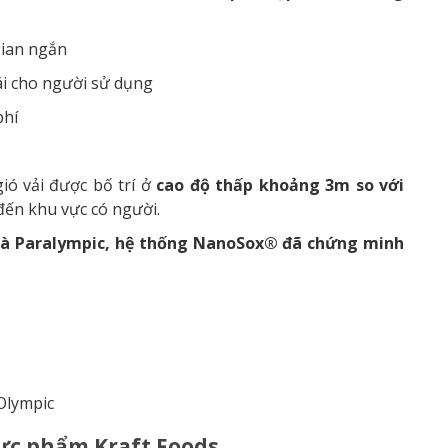
gian ngắn
ái cho người sử dụng
phí
gió vải được bố trí ở
cao độ thấp khoảng 3m so với
 đến khu vực có người.
và Paralympic, hệ thống NanoSox® đã chứng minh
Olympic
ực phẩm Kraft Foods