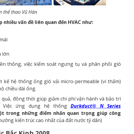
m thể thao Vũ Hán
p nhiều vấn đề liên quan đến HVAC như:
 mái
 lớn
ền thống, việc kiểm soát ngưng tụ và phân phối gió
ết kế hệ thống ống gió vải micro-permeable (vi thấm)
ộ chiều dài ống.
 quả, đồng thời giúp giảm chi phí vận hành và bảo trì
g. Việc ứng dụng hệ thống
Durkduct® N Series
t trong những điểm nhấn quan trọng giúp công
thưởng kiến trúc cao nhất của đất nước tỷ dân)
ic
Bắc Kinh 2008