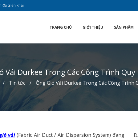
 đã triển khai
TRANG CHỦ
GIỚI THIỆU
SẢN PHẨM
ó Vải Durkee Trong Các Công Trình Quy
Tin tức
Ống Gió Vải Durkee Trong Các Công Trình
gió vải
(Fabric Air Duct / Air Dispersion System) đang
D