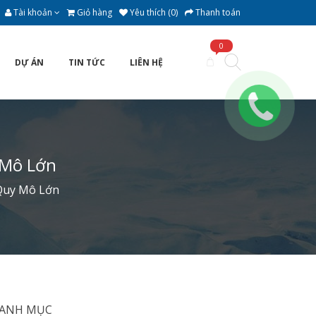
Tài khoản
Giỏ hàng
Yêu thích (0)
Thanh toán
0
DỰ ÁN
TIN TỨC
LIÊN HỆ
 Mô Lớn
 Quy Mô Lớn
ANH MỤC