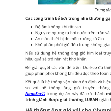
Trung tâ
Các công trình bể bơi trong nhà thường gặ
Độ ẩm không khí rất cao
Nguy cơ ngưng tụ hơi nước trên trần và
Ăn mòn thiết bị do môi trường có Clo
Khó phân phối gió đều trong không gian
Nếu sử dụng hệ thống ống gió kim loại truy
hiệu quả sẽ trở nên rất khó khăn.
Để giải quyết các vấn đề trên, Durkee đã thi
giúp phân phối không khí đều dọc theo toàn b
Kết quả là hệ thống vận hành ổn định và hiệu
so với hệ thống ống gió truyền thốn
NanoSox®
trong dự án này đã trở thành
mộ
trình giành được giải thưởng LUBAN
(giải 
Hệ thống ống gió vải cho Olymp